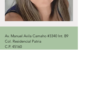
Av. Manuel Avila Camaho #3340 Int. B9
Col. Residencial Patria
C.P. 45160
Zapopan, Jalisco,
México
"Plaza Presidentes"
psic.marisolgarcia25@gmail.com
Whatsapp:
+52 3345 168706
Horario:
Lun - Vie: 10:00 - 19:00