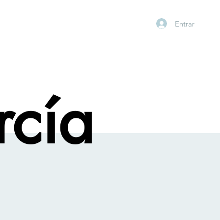
Entrar
rcía