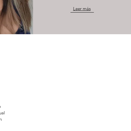
Leer más
o
ual
n